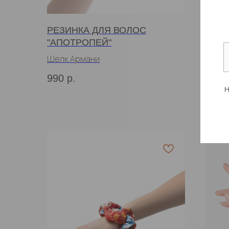
РЕЗИНКА ДЛЯ ВОЛОС
ПОЛО
"АПОТРОПЕЙ"
НОЛ
Шелк Армани
990
р.
3 90
Н