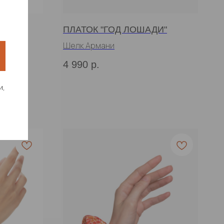
ПЛАТОК "ГОД ЛОШАДИ"
Шелк Армани
4 990
р.
и,