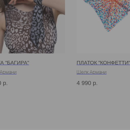
А "БАГИРА"
ПЛАТОК "КОНФЕТТИ
 Армани
Шелк Армани
0
р.
4 990
р.