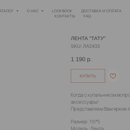
АТАЛОГ
О НАС
LOOKBOOK
ДОСТАВКА И ОПЛАТА
КОНТАКТЫ
FAQ
ЛЕНТА "ТАТУ"
SKU:
ЛА2433
1 190
р.
КУПИТЬ
Когда с купальником вопр
аксессуары!
Представляем Вам яркие л
Размер: 110*5
Модель: Лента