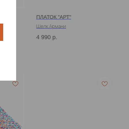
ПЛАТОК "АРТ"
Шелк Армани
4 990
р.