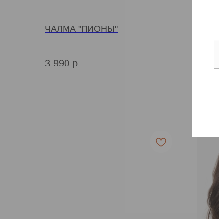
ЧАЛМА "ПИОНЫ"
РЕЗИ
"ЦАР
Шелк
3 990
р.
990