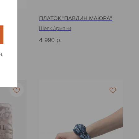
БРА
ПЛАТОК "ПАВЛИН МАЮРА"
Шелк Армани
4 990
р.
и,