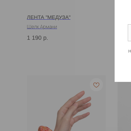
ЛЕНТА "МЕДУЗА"
ПЛАТ
ЕДИ
Шелк Армани
Шелк
1 190
р.
4 99
Н