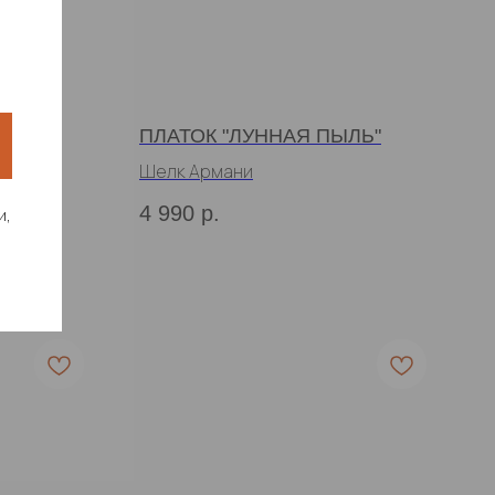
ПЛАТОК "ЛУННАЯ ПЫЛЬ"
Шелк Армани
4 990
р.
и,