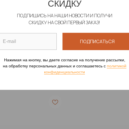
СКИДКУ
ПОДПИШИСЬ НА НАШИ НОВОСТИ И ПОЛУЧИ
СКИДКУ НА СВОЙ ПЕРВЫЙ ЗАКАЗ!
И "ВОЛНА МОЗАИКА"
ТУНИКА С КАПЮШО
ПОДПИСАТЬСЯ
"ТУРЕЦКИЙ ОГУРЕЦ
, пропускающие загар
Пляжная одежда, проп
90
р.
загар
Нажимая на кнопку, вы даете согласие на получение рассылки,
17 100
р.
на обработку персональных данных и соглашаетесь c
политикой
конфиденциальности