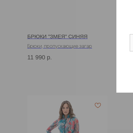
БРЮКИ "ЗМЕЯ" СИНЯЯ
БРЮК
Брюки, пропускающие загар
Брюки
11 990
р.
11 9