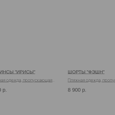
ИНСЫ "ИРИСЫ"
ШОРТЫ "ФЭШН"
ая одежда, пропускающая
Пляжная одежда, проп
загар
0
р.
8 900
р.