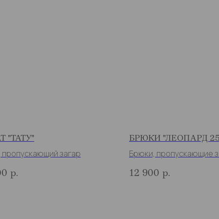
Т "ТАТУ"
БРЮКИ "ЛЕОПАРД 25
, пропускающий загар
Брюки, пропускающие з
00
р.
12 900
р.