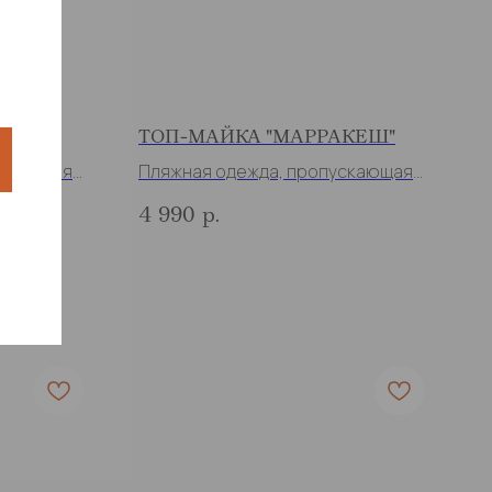
КА"
ТОП-МАЙКА "МАРРАКЕШ"
ускающая
Пляжная одежда, пропускающая
загар
4 990
р.