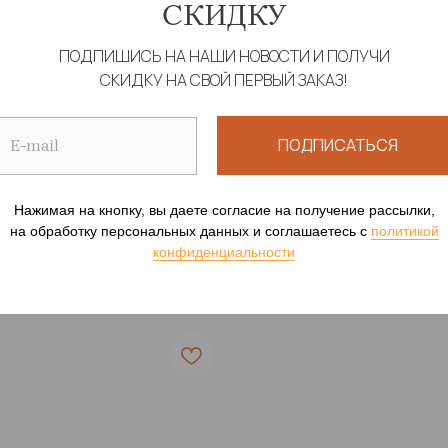
СКИДКУ
ПОДПИШИСЬ НА НАШИ НОВОСТИ И ПОЛУЧИ
СКИДКУ НА СВОЙ ПЕРВЫЙ ЗАКАЗ!
ИКА С КАПЮШОНОМ
ТУНИКА "КАСАБЛАН
ПОДПИСАТЬСЯ
ЕЦКИЙ ОГУРЕЦ" РЫЖИЙ
Пляжная одежда, проп
ая одежда, пропускающая
загар
16 100
р.
Нажимая на кнопку, вы даете согласие на получение рассылки,
00
р.
на обработку персональных данных и соглашаетесь c
политикой
конфиденциальности