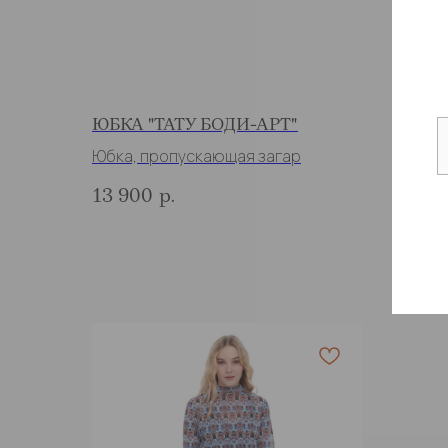
ЮБКА "ТАТУ БОДИ-АРТ"
ТУН
"ТУР
Юбка, пропускающая загар
Пляжн
13 900
р.
загар
17 1