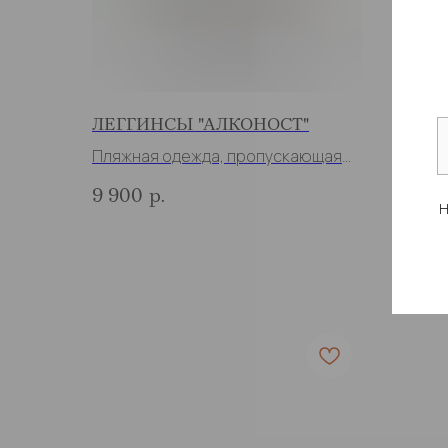
ЛЕГГИНСЫ "АЛКОНОСТ"
ХАЛА
Пляжная одежда, пропускающая
Халат
загар
9 900
р.
16 9
Н