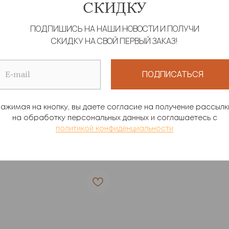
СКИДКУ
ПОДПИШИСЬ НА НАШИ НОВОСТИ И ПОЛУЧИ
СКИДКУ НА СВОЙ ПЕРВЫЙ ЗАКАЗ!
Т "ПАВЛИН МАЮРА"
БРЮКИ "ТЕЛЬНЯШК
ПОДПИСАТЬСЯ
, пропускающий загар
Брюки, пропускающие з
00
р.
11 990
р.
ажимая на кнопку, вы даете согласие на получение рассылк
на обработку персональных данных и соглашаетесь c
политикой конфиденциальности