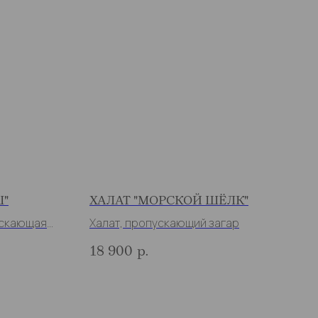
Ш"
ХАЛАТ "МОРСКОЙ ШЁЛК"
ускающая
Халат, пропускающий загар
18 900
р.