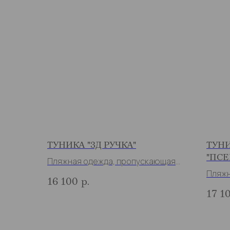
ТУНИКА "3Д РУЧКА"
ТУН
"ПСЕ
Пляжная одежда, пропускающая
загар
Пляжн
16 100
р.
загар
17 1