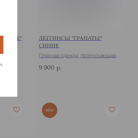
А-БУШЕ"
ЛЕГГИНСЫ "ГРАНАТЫ"
СИНИЕ
агар
Пляжная одежда, пропускающая
загар
и,
9 900
р.
NEW