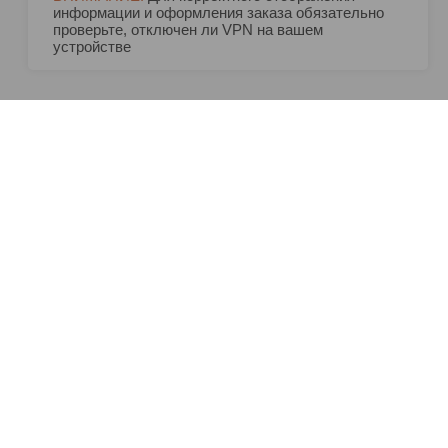
информации и оформления заказа обязательно
проверьте, отключен ли VPN на вашем
устройстве
СЛЕДИТЕ ЗА НАШИМИ
НОВОСТЯМИ!
Оставляя e-mail вы соглашаетесь на отправку вам
новостных материалов
ПОДПИСАТЬСЯ