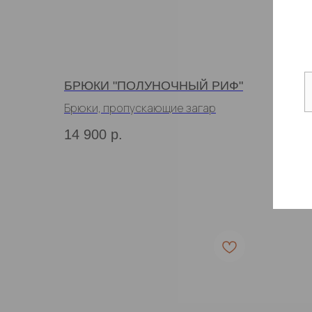
БРЮКИ "ПОЛУНОЧНЫЙ РИФ"
ТУН
"ВАС
Брюки, пропускающие загар
Пляжн
14 900
р.
загар
17 1