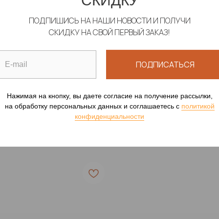
СКИДКУ
ПОДПИШИСЬ НА НАШИ НОВОСТИ И ПОЛУЧИ
СКИДКУ НА СВОЙ ПЕРВЫЙ ЗАКАЗ!
ИКА С КАПЮШОНОМ
ТУНИКА "ТУРЕЦКИЙ 
ПОДПИСАТЬСЯ
ИЛЬКИ ПИКСЕЛИ"
СЕРЫЙ
ая одежда, пропускающая
Пляжная одежда, проп
Нажимая на кнопку, вы даете согласие на получение рассылки,
загар
00
р.
16 100
р.
на обработку персональных данных и соглашаетесь c
политикой
конфиденциальности