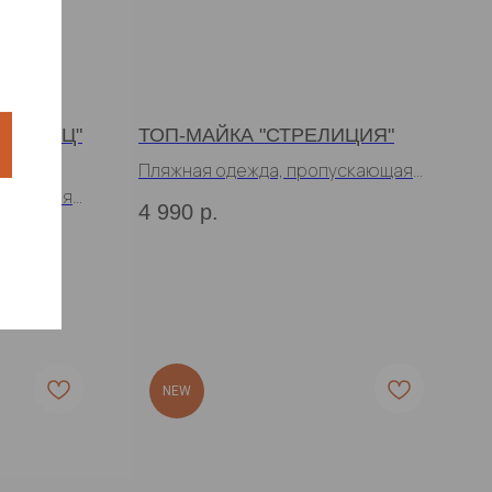
ОГУРЕЦ"
ТОП-МАЙКА "СТРЕЛИЦИЯ"
Пляжная одежда, пропускающая
ускающая
загар
4 990
р.
NEW