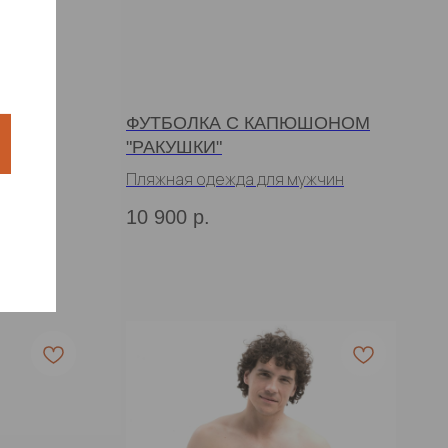
Т"
ФУТБОЛКА С КАПЮШОНОМ
"РАКУШКИ"
жчин
Пляжная одежда для мужчин
10 900
р.