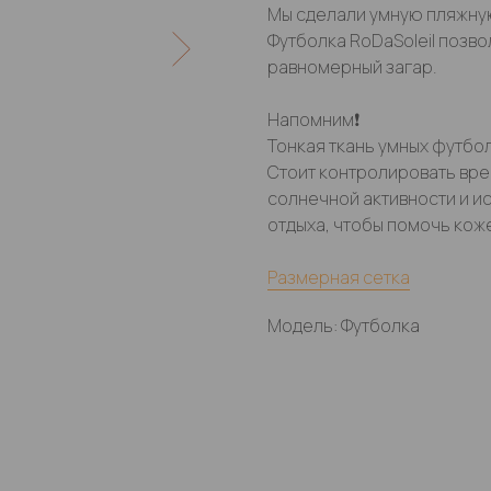
Мы сделали умную пляжную
Футболка RoDaSoleil позво
равномерный загар.
Напомним❗️
Тонкая ткань умных футболо
Стоит контролировать вре
солнечной активности и и
отдыха, чтобы помочь кож
Размерная сетка
Модель: Футболка