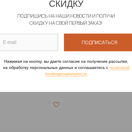
СКИДКУ
ПОДПИШИСЬ НА НАШИ НОВОСТИ И ПОЛУЧИ
СКИДКУ НА СВОЙ ПЕРВЫЙ ЗАКАЗ!
УДЫ "АНЗА"
БЕРМУДЫ "СТРИТ АР
ПОДПИСАТЬСЯ
ая одежда для мужчин
Пляжная одежда для му
00
р.
12 590
р.
Нажимая на кнопку, вы даете согласие на получение рассылки,
на обработку персональных данных и соглашаетесь c
политикой
конфиденциальности