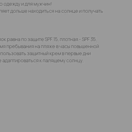
 одежду и для мужчин!
ляет дольше находиться на солнце и получать
к равна по защите SPF 15, плотная - SPF 35.
мя пребывания на пляже в часы повышенной
спользовать защитный крем в первые дни
е адаптироваться к палящему солнцу.