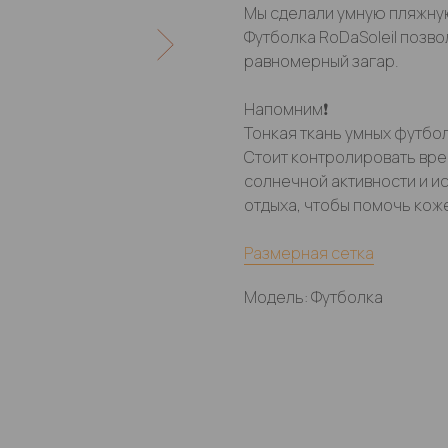
Мы сделали умную пляжную
Футболка RoDaSoleil позво
равномерный загар.
Напомним❗️
Тонкая ткань умных футболо
Стоит контролировать вре
солнечной активности и и
отдыха, чтобы помочь кож
Размерная сетка
Модель: Футболка