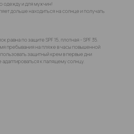
 одежду и для мужчин!
ляет дольше находиться на солнце и получать
к равна по защите SPF 15, плотная - SPF 35.
мя пребывания на пляже в часы повышенной
спользовать защитный крем в первые дни
е адаптироваться к палящему солнцу.