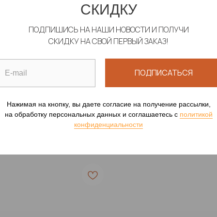
СКИДКУ
ПОДПИШИСЬ НА НАШИ НОВОСТИ И ПОЛУЧИ
СКИДКУ НА СВОЙ ПЕРВЫЙ ЗАКАЗ!
ЛЬНИК "АФРИКА"
КУПАЛЬНИК "ПАРИЖ
ПОДПИСАТЬСЯ
СТИЛЬ"
ной купальник с рукавами
Сплошной купальник бе
00
р.
Нажимая на кнопку, вы даете согласие на получение рассылки,
21 900
р.
на обработку персональных данных и соглашаетесь c
политикой
конфиденциальности