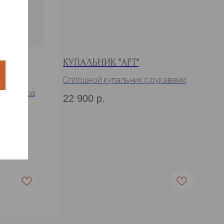
СКИЙ
КУПАЛЬНИК "АРТ"
Сплошной купальник с рукавами
з рукавов
22 900
р.