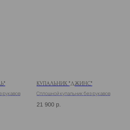
Ь"
КУПАЛЬНИК "ДЖИНС"
з рукавов
Сплошной купальник без рукавов
21 900
р.