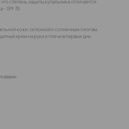
что степень защиты купальника отличается:
 - SPF 35
ельной кожи, склонной к солнечным ожогам,
итный крем на руки и плечи в первые дни
укавами