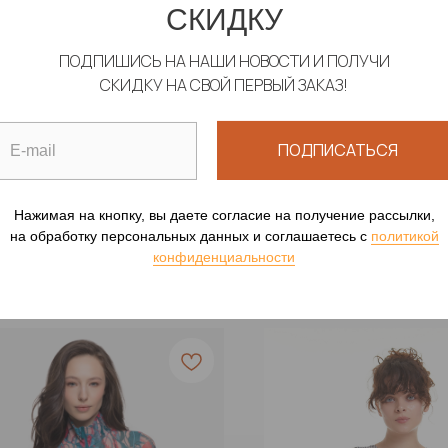
СКИДКУ
ПОДПИШИСЬ НА НАШИ НОВОСТИ И ПОЛУЧИ
СКИДКУ НА СВОЙ ПЕРВЫЙ ЗАКАЗ!
ЛЬНИК "ПСЕВДОЗЕБРА"
КУПАЛЬНИК "КЛИМТ"
ПОДПИСАТЬСЯ
ной купальник без рукавов
Сплошной купальник бе
00
р.
19 900
р.
Нажимая на кнопку, вы даете согласие на получение рассылки,
на обработку персональных данных и соглашаетесь c
политикой
конфиденциальности