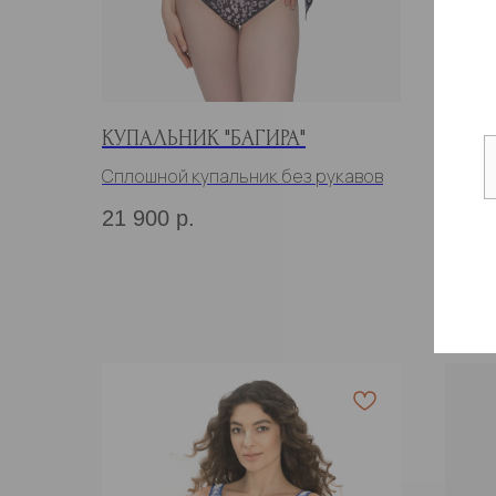
КУПАЛЬНИК "БАГИРА"
КУПА
Сплошной купальник без рукавов
Сплош
21 900
р.
20 9