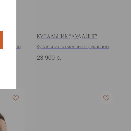
ОДА"
КУПАЛЬНИК "ДУДЛИНГ"
з рукавов
Купальник на молнии с рукавами
23 900
р.