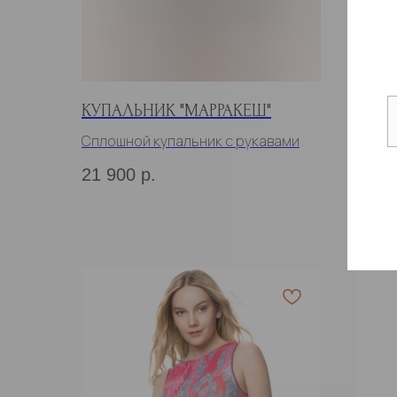
КУПАЛЬНИК "МАРРАКЕШ"
КУПА
Сплошной купальник с рукавами
Сплош
21 900
р.
20 9