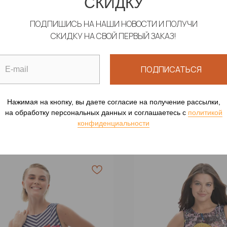
СКИДКУ
ПОДПИШИСЬ НА НАШИ НОВОСТИ И ПОЛУЧИ
СКИДКУ НА СВОЙ ПЕРВЫЙ ЗАКАЗ!
ЛЬНИК "ГРАНАТЫ" СИНИЕ
КУПАЛЬНИК "СИЛА Р
ПОДПИСАТЬСЯ
ной купальник без рукавов
Сплошной купальник бе
00
р.
19 900
р.
Нажимая на кнопку, вы даете согласие на получение рассылки,
на обработку персональных данных и соглашаетесь c
политикой
конфиденциальности